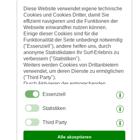
CIN: IT021095B52FHKMHRC
Diese Website verwendet eigene technische
Cookies und Cookies Dritter, damit Sie
effizient navigieren und die Funktionen der
Webseite einwandfrei nutzen können.
Einige dieser Cookies sind für die
Funktionalität der Seite unbedingt notwendig
("Essenziell"), andere helfen uns, durch
anonyme Statistikdaten Ihr Surf-Erlebnis zu
verbessern ("Statistiken").
Weiters werden Cookies von Drittanbietern
verwendet, um deren Dienste zu ermöglichen
("Third Party").
Durch Aktivieren der entsprechenden
Schaltflächen entscheiden Sie selbst, welche
Essenziell
Cookies zum Einsatz kommen.
Durch den Klick auf "Alle akzeptieren",
Statistiken
"Auswahl speichern" oder "Auswahl
ablehnen" erklären Sie, dass Sie den Einsatz
der ausgewählten Cookies erlauben.
Third Party
Ihre Einwilligung können Sie jederzeit
widerrufen.
Alle akzeptieren