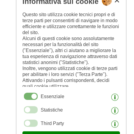
Informativa sui cookie
CIN: IT021095B52FHKMHRC
Questo sito utilizza cookie tecnici propri e di
terze parti per consentirti di navigare in modo
efficiente e utilizzare correttamente le funzioni
del sito.
Alcuni di questi cookie sono assolutamente
necessari per la funzionalità del sito
("Essenziale"), altri ci aiutano a migliorare la
tua esperienza di navigazione attraverso dati
statistici anonimi ("Statistiche").
Inoltre, vengono utilizzati cookie di terze parti
per abilitare i loro servizi ("Terza Parte").
Attivando i pulsanti corrispondenti, decidi
quali cookie utilizzare.
Cliccando su "Accetta tutto", "Salva
Essenziale
selezione" o "Rifiuta selezione", dichiari di
consentire l'uso dei cookie selezionati.
Statistiche
Il tuo consenso Puoi revocarlo in qualsiasi
momento.
Third Party